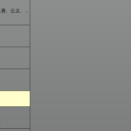
良善、公义、，
。