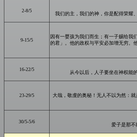
2-
8
/5
我们的主，我们的神，你是配得荣耀
因有一婴孩为我们而生；有一子赐给我
9
-
15
/5
的君」。他的政权与平安必加增无穷。
16
-
22
/5
从今以后，人子要坐在神权能
23
-2
9
/5
大哉，敬虔的奥秘！无人不以为然：就
30
/5-
5
/
6
爱子是那不