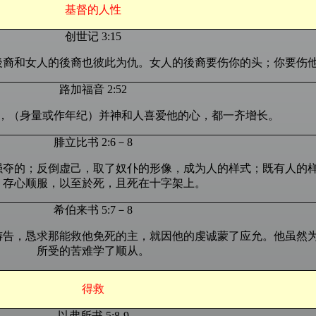
基督的人性
创世记 3:15
後裔和女人的後裔也彼此为仇。女人的後裔要伤你的头；你要伤
路加福音 2:52
，（身量或作年纪）并神和人喜爱他的心，都一齐增长。
腓立比书 2:6－8
强夺的；反倒虚己，取了奴仆的形像，成为人的样式；既有人的
，存心顺服，以至於死，且死在十字架上。
希伯来书 5:7－8
祷告，恳求那能救他免死的主，就因他的虔诚蒙了应允。他虽然
所受的苦难学了顺从。
得救
以弗所书 5:8-9