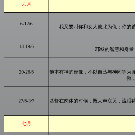
六月
6
-
12
/6
我又要叫你和女人彼此为仇；你的
13
-1
9
/6
耶稣的智慧和身量
20
-
26
/6
他本有神的形像，不以自己与神同等为
微
27
/6-
3
/
7
基督在肉体的时候，既大声哀哭，流泪
七月