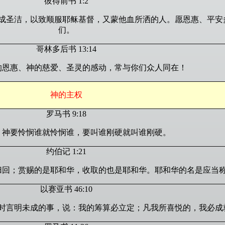
彼得前书 1:2
成圣洁，以致顺服耶稣基督，又蒙他血所洒的人。愿恩惠、平安
们。
哥林多后书 13:14
的恩惠、神的慈爱、圣灵的感动，常与你们众人同在！
神的主权
罗马书 9:18
，神要怜悯谁就怜悯谁，要叫谁刚硬就叫谁刚硬。
约伯记 1:21
归回；赏赐的是耶和华，收取的也是耶和华。耶和华的名是应当
以赛亚书 46:10
时言明未成的事，说：我的筹算必立定；凡我所喜悦的，我必成