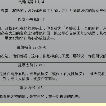
约翰福音 1:1,14
、尊贵、权柄的；因为你创造了万物，并且万物是因你的旨意被
以赛亚书 9:6－7
们。政权必担在他的肩头上；他名称为「奇妙策士、全能的神、
他必在大卫的宝座上治理他的国，以公平公义使国坚定稳固，从
军之耶和华的热心必成就这事。
路加福音 22:69-70
的右边。他们都说，这样，你是神的儿子麽。耶稣说，你们所说
提摩太前书 3:16
是神在肉身显现，被圣灵称义（或作：在灵性称义），被天使看
邦，被世人信服，被接在荣耀里。
歌罗西书 1:15
能看见之神的像，是首生的，在一切被造的以先。