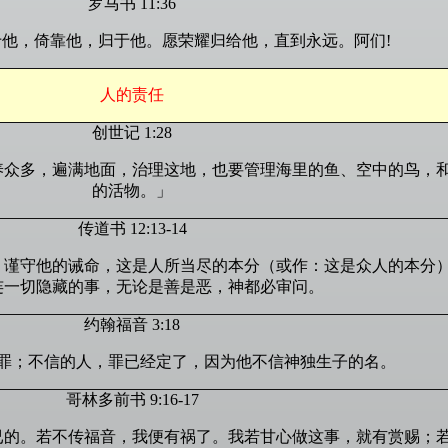
罗马书 11:36
他，倚靠他，归于他。愿荣耀归给他，直到永远。阿们!
人的责任
创世记 1:28
养众多，遍满地面，治理这地，也要管理海里的鱼、空中的鸟，
的活物。」
传道书 12:13-14
，谨守他的诫命，这是人所当尽的本分（或作：这是众人的本分
连一切隐藏的事，无论是善是恶，神都必审问。
约翰福音 3:18
罪；不信的人，罪已经定了，因为他不信神独生子的名。
哥林多前书 9:16-17
已的。若不传福音，我便有祸了。我若甘心做这事，就有赏赐；