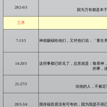
2
8
/2-
6
/
3
因为万有都是本于
三月
7
-
13
/3
神就赐福给他们，又对他们说：「要生
14
-
20
/3
这些事都已听见了，总意就是：敬畏神
的事，
21
-2
7
/3
信他的人，不被定
2
8
/3-
3
/
4
我传福音原没有可夸的，因为我是不得