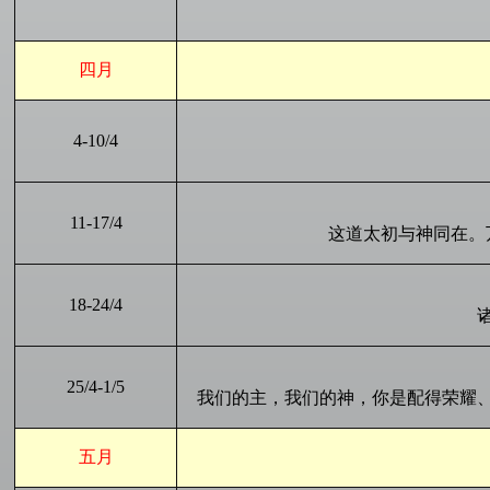
四月
4
-
10
/
4
11
-
17
/4
这道太初与神同在。
18
-
24
/4
25
/4-
1
/
5
我们的主，我们的神，你是配得荣耀
五月