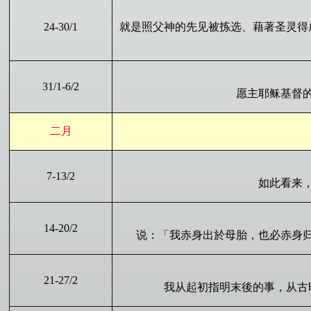
24
-
30
/1
就是照父神的先见被拣选、藉著圣灵得
31
/1-
6
/
2
愿主耶稣基督
二月
7
-
13
/
2
如此看来
14
-
20
/2
说：「我赤身出於母胎，也必赤身
21
-2
7
/2
我从起初指明末後的事，从古