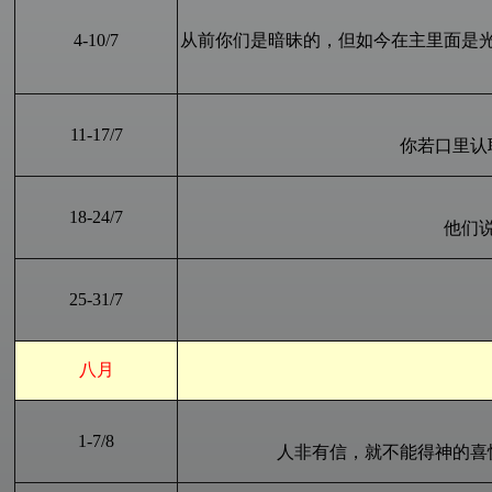
4
-
10
/7
从前你们是暗昧的，但如今在主里面是
11
-1
7
/7
你若口里认
18
-2
4
/7
他们
2
5
-
31
/
7
八月
1
-
7
/8
人非有信，就不能得神的喜