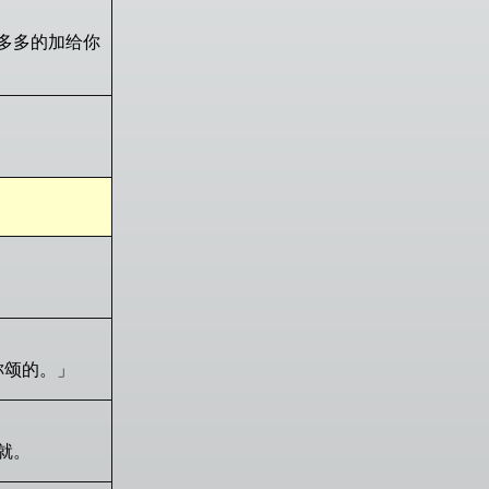
多多的加给你
称颂的。」
就。