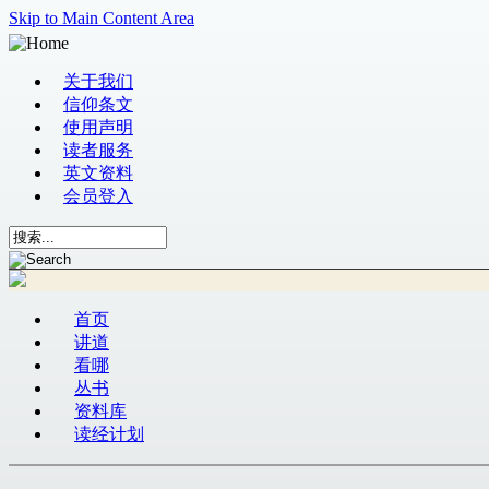
Skip to Main Content Area
关于我们
信仰条文
使用声明
读者服务
英文资料
会员登入
首页
讲道
看哪
丛书
资料库
读经计划