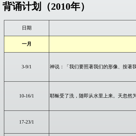
背诵计划（20
1
0年）
日期
一月
3
-
9
/1
神说：「我们要照著我们的形像、按著
10
-1
6
/1
耶稣受了洗，随即从水里上来。天忽然
1
7
-
23
/1