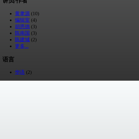
讲员/作者
黄聿源
(10)
编辑室
(4)
胡恩德
(3)
陈南国
(3)
陈建城
(2)
更多...
语言
华语
(2)