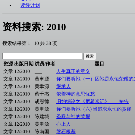
读经计划
资料搜索: 2010
搜索结果第 1 - 10 共 38 项
资源
出版日期
讲员/作者
题目
文章
12/2010
___
人生真正的意义
文章
12/2010
黄聿源
你们要听祂（一）因祂是永恒荣耀的
文章
12/2010
黄聿源
继承人
文章
12/2010
蔡千杰
依着神的意思忧愁
文章
12/2010
胡恩德
旧约综论之《尼希米记》——祷告
文章
12/2010
黄聿源
你们要听祂（六) 当追求永恒的赏赐
文章
12/2010
陈建城
圣殿与神的荣耀
文章
12/2010
黄聿源
心上人
文章
12/2010
陈南国
磐石根基