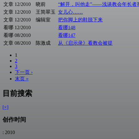
文章
12/2010
晓前
“解开，叫他走”——浅谈教会年长者
文章
12/2010
王简翠玉
女儿心……
文章
12/2010
编辑室
把你脚上的鞋脱下来
看哪
12/2010
看哪148
看哪
08/2010
看哪147
文章
08/2010
陈激成
从《启示录》看教会被提
1
2
3
下一页 ›
末页 »
目前搜索
[×]
创作时间
: 2010