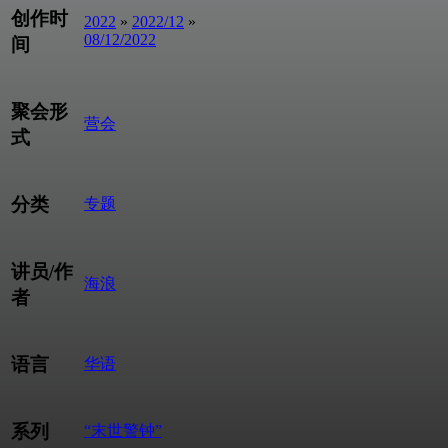
创作时
2022
»
2022/12
»
08/12/2022
间
聚会形
营会
式
分类
专题
讲员/作
海浪
者
语言
华语
系列
“末世警钟”