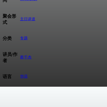
间
聚会形
主日讲道
式
分类
专题
讲员/作
蔡千杰
者
语言
华语