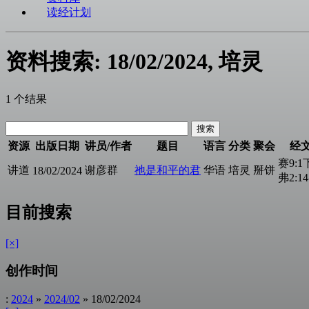
读经计划
资料搜索: 18/02/2024, 培灵
1 个结果
资源
出版日期
讲员/作者
题目
语言
分类
聚会
经
赛9:1
讲道
谢彦群
祂是和平的君
华语
培灵
掰饼
18/02/2024
弗2:14
目前搜索
[×]
创作时间
:
2024
»
2024/02
» 18/02/2024