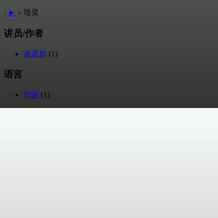
:
►
» 培灵
讲员/作者
谢彦群
(1)
语言
华语
(1)