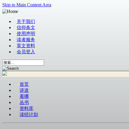
Skip to Main Content Area
关于我们
信仰条文
使用声明
读者服务
英文资料
会员登入
首页
讲道
看哪
丛书
资料库
读经计划