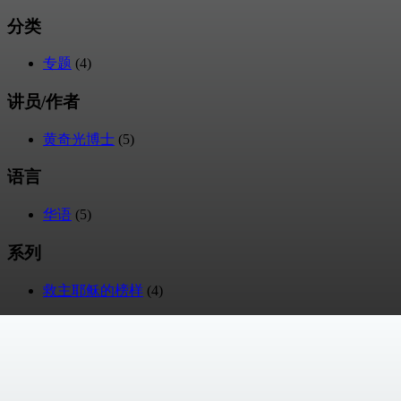
分类
专题
(4)
讲员/作者
黄奇光博士
(5)
语言
华语
(5)
系列
救主耶稣的榜样
(4)