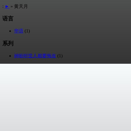
:
►
» 黄天月
语言
华语
(1)
系列
神吩咐世人都要悔改
(1)