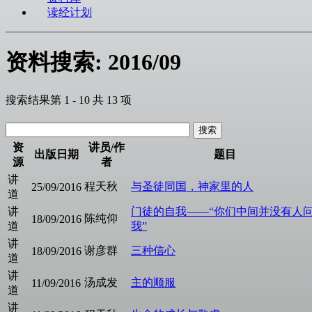
读经计划
资料搜索: 2016/09
搜索结果第 1 - 10 共 13 项
资
讲员/作
出版日期
题目
源
者
讲
程天秋
与圣徒同国，神家里的人
25/09/2016
道
讲
门徒的自我——“你们中间并没有人
陈纯仰
18/09/2016
道
我”
讲
谢彦群
三种信心
18/09/2016
道
讲
汤成发
主的顺服
11/09/2016
道
讲