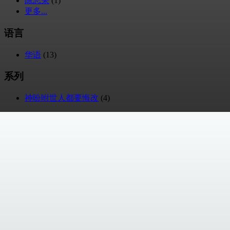
陈志荣
(1)
更多...
语言
华语
(13)
系列
神吩咐世人都要悔改
(4)