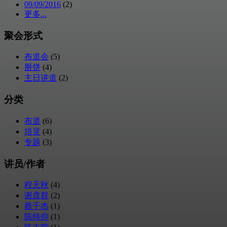
09/09/2016
(2)
更多...
聚会形式
布道会
(5)
掰饼
(4)
主日讲道
(2)
分类
布道
(6)
培灵
(4)
专题
(3)
讲员/作者
程天秋
(4)
谢彦群
(2)
蔡千杰
(1)
陈纯仰
(1)