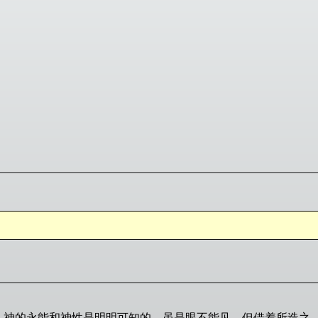
，神的永能和神性是明明可知的，虽是眼不能见，但借着所造之