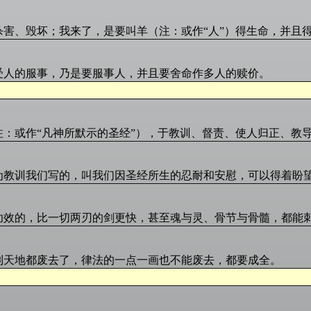
杀害、毁坏；我来了，是要叫羊（注：或作“人”）得生命，并且
受人的服事，乃是要服事人，并且要舍命作多人的赎价。
注：或作“凡神所默示的圣经”），于教训、督责、使人归正、教
为教训我们写的，叫我们因圣经所生的忍耐和安慰，可以得着盼
功效的，比一切两刃的剑更快，甚至魂与灵、骨节与骨髓，都能
到天地都废去了，律法的一点一画也不能废去，都要成全。