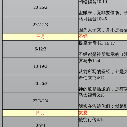
约翰福音10:10
2
0
-
26
/
2
盗贼来，无非要偷窃、
马可福音10:45
2
7/2
-
5
/3
因为人子来，并不是要
三月
圣经
提摩太后书3:16-17
6
-1
2
/3
圣经都是神所默示的（
罗马书15:4
1
3
-
19
/3
从前所写的圣经，都是
希伯来书4:12
2
0
-2
6
/3
神的道是活泼的，是有
马太福音5:18
27
/3-
2
/4
我实在告诉你们：就是
四月
救恩
使徒行传4:12
3
-
9
/4