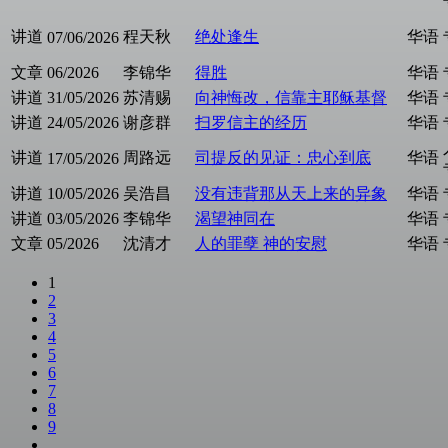
讲道
程天秋
绝处逢生
华语
07/06/2026
文章
06/2026
李锦华
得胜
华语
讲道
31/05/2026
苏清赐
向神悔改，信靠主耶稣基督
华语
讲道
24/05/2026
谢彦群
扫罗信主的经历
华语
讲道
周路远
司提反的见证：忠心到底
华语
17/05/2026
讲道
10/05/2026
吴浩昌
没有违背那从天上来的异象
华语
讲道
03/05/2026
李锦华
渴望神同在
华语
文章
05/2026
沈清才
人的罪孽 神的安慰
华语
1
2
3
4
5
6
7
8
9
…