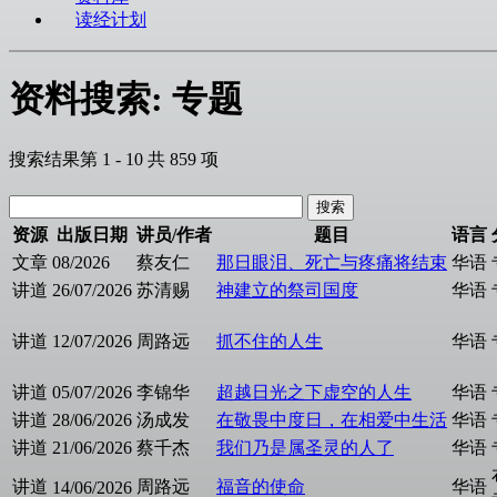
读经计划
资料搜索: 专题
搜索结果第 1 - 10 共 859 项
资源
出版日期
讲员/作者
题目
语言
文章
08/2026
蔡友仁
那日眼泪、死亡与疼痛将结束
华语
讲道
26/07/2026
苏清赐
神建立的祭司国度
华语
讲道
12/07/2026
周路远
抓不住的人生
华语
讲道
05/07/2026
李锦华
超越日光之下虚空的人生
华语
讲道
28/06/2026
汤成发
在敬畏中度日，在相爱中生活
华语
讲道
21/06/2026
蔡千杰
我们乃是属圣灵的人了
华语
讲道
周路远
福音的使命
华语
14/06/2026