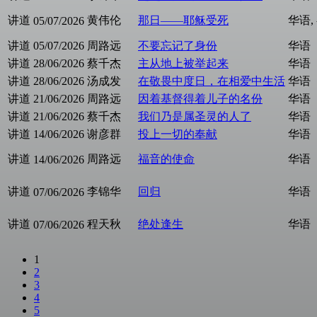
讲道
黄伟伦
那日——耶稣受死
华语,
05/07/2026
讲道
05/07/2026
周路远
不要忘记了身份
华语
讲道
28/06/2026
蔡千杰
主从地上被举起来
华语
讲道
28/06/2026
汤成发
在敬畏中度日，在相爱中生活
华语
讲道
21/06/2026
周路远
因着基督得着儿子的名份
华语
讲道
21/06/2026
蔡千杰
我们乃是属圣灵的人了
华语
讲道
14/06/2026
谢彦群
投上一切的奉献
华语
讲道
周路远
福音的使命
华语
14/06/2026
讲道
李锦华
回归
华语
07/06/2026
讲道
程天秋
绝处逢生
华语
07/06/2026
1
2
3
4
5