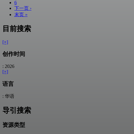
6
下一页 ›
末页 »
目前搜索
[×]
创作时间
: 2026
[×]
语言
: 华语
导引搜索
资源类型