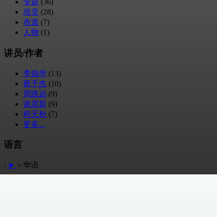
专题
(36)
培灵
(28)
布道
(7)
人物
(1)
讲员/作者
李锦华
(13)
蔡千杰
(10)
周路远
(9)
谢彦群
(9)
程天秋
(7)
更多...
语言
:
►
» 华语