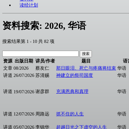
读经计划
资料搜索: 2026, 华语
搜索结果第 1 - 10 共 82 项
资源
出版日期
讲员/作者
题目
语
文章
08/2026
蔡友仁
那日眼泪、死亡与疼痛将结束
华语
讲道
26/07/2026
苏清赐
神建立的祭司国度
华语
讲道
谢彦群
充满恩典和真理
华语
19/07/2026
讲道
12/07/2026
周路远
抓不住的人生
华语
讲道
05/07/2026
李锦华
超越日光之下虚空的人生
华语